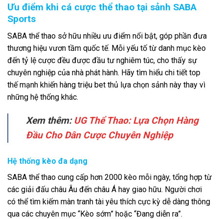
Ưu điểm khi cá cược thể thao tại sảnh SABA
Sports
SABA thể thao sở hữu nhiều ưu điểm nổi bật, góp phần đưa
thương hiệu vươn tầm quốc tế. Mỗi yếu tố từ danh mục kèo
đến tỷ lệ cược đều được đầu tư nghiêm túc, cho thấy sự
chuyên nghiệp của nhà phát hành. Hãy tìm hiểu chi tiết top
thế mạnh khiến hàng triệu bet thủ lựa chọn sảnh này thay vì
những hệ thống khác.
Xem thêm:
UG Thể Thao: Lựa Chọn Hàng
Đầu Cho Dân Cược Chuyên Nghiệp
Hệ thống kèo đa dạng
SABA thể thao cung cấp hơn 2000 kèo mỗi ngày, tổng hợp từ
các giải đấu châu Âu đến châu Á hay giao hữu. Người chơi
có thể tìm kiếm màn tranh tài yêu thích cực kỳ dễ dàng thông
qua các chuyên mục “Kèo sớm” hoặc “Đang diễn ra”.