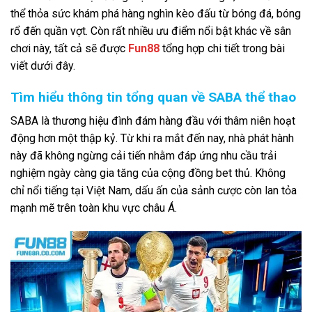
thể thỏa sức khám phá hàng nghìn kèo đấu từ bóng đá, bóng
rổ đến quần vợt. Còn rất nhiều ưu điểm nổi bật khác về sân
chơi này, tất cả sẽ được
Fun88
tổng hợp chi tiết trong bài
viết dưới đây.
Tìm hiểu thông tin tổng quan về SABA thể thao
SABA là thương hiệu đình đám hàng đầu với thâm niên hoạt
động hơn một thập kỷ. Từ khi ra mắt đến nay, nhà phát hành
này đã không ngừng cải tiến nhằm đáp ứng nhu cầu trải
nghiệm ngày càng gia tăng của cộng đồng bet thủ. Không
chỉ nổi tiếng tại Việt Nam, dấu ấn của sảnh cược còn lan tỏa
mạnh mẽ trên toàn khu vực châu Á.