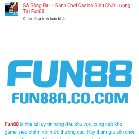
Nhất
Thể
SA Sòng Bài – Sảnh Chơi Casino Siêu Chất Lượng
Đầu
Hiện
Thao
Cho
Tại Fun88
Nay
–
Dân
Chức năng bình luận bị tắt
ở
Cá
Cược
SA
Cược
Chuyên
Sòng
Không
Nghiệp
Bài
Giới
–
Hạn
Sảnh
Với
Chơi
Tỷ
Casino
Lệ
Siêu
Kèo
Chất
Siêu
Lượng
Hời
Tại
Fun88
Fun88
là nhà cái uy tín hàng đầu khu vực, cung cấp kho
game siêu phẩm với mức thưởng cao. Hãy tham gia sân chơi